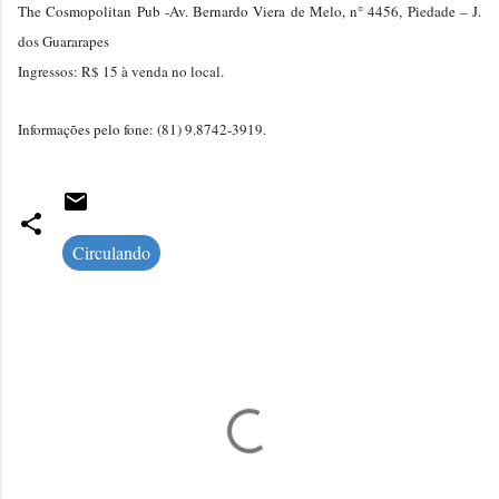
The Cosmopolitan Pub -Av. Bernardo Viera de Melo, n° 4456, Piedade – J.
dos Guararapes
Ingressos: R$ 15 à venda no local.
Informações pelo fone: (81) 9.8742-3919.
Circulando
C
o
m
e
n
t
á