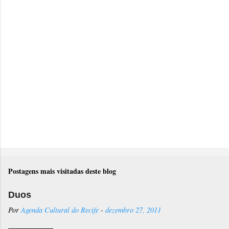
r
i
o
s
Postagens mais visitadas deste blog
Duos
Por
Agenda Cultural do Recife
-
dezembro 27, 2011