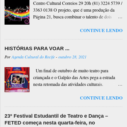
Centro Cultural Correios 29 20h (81) 3224 5739 /
3363 0138 O projeto, que é uma produção da
Página 21, busca combinar o talento de dois
reconhecidos instrumentistas do cenário musical
CONTINUE LENDO
brasileiro para apresentações no Centro Cultural
Correios, no Bairro do Recife. Cada espetáculo
contará com uma dupla de formação inédita, no
HISTÓRIAS PARA VOAR ...
qual prevalece m a diversidade da MPB e o
Por
Agenda Cultural do Recife
-
outubro 28, 2021
virtuosismo dos convidados. Cada dupla será
formada por, pelo menos, um pernambucano. Na
Um final de outubro de muito teatro para
apresentação deste mês, os artistas convidados
criançada e o Galpão das Artes pega a estrada
são Giba Alves & Beto do Bandolim.
nesta retomada das atividades culturais.
Permanece em temporada o espetáculo
CONTINUE LENDO
HISTÓRIAS PARA VOAR ... neste domingo
dia 30 de outubro (sábado) às 16:30 horas no
Teatro Barreto Júnior e em Limoeiro no dia 31 de
23º Festival Estudantil de Teatro e Dança –
outubro (domingo) às 16 horas no Centro de
FETED começa nesta quarta-feira, no
Criação Galpão das Artes. A sessão do dia 30 de